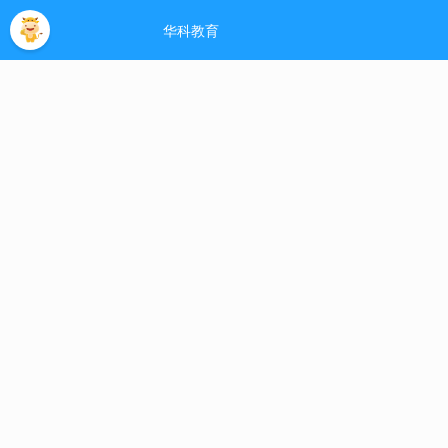
河南大学自考网
- 欢迎您！
网站主页
助学指南
助学专业
免考政策
论文
热门标签
当前位置:
学士学位
>
2018年河南自考学位外语
时间:
06-21
来源:
未知
作者:
admin
点
根据《关于做好2018年河南省成人高等教育本科毕业生申请学
知》(教办研〔2018〕76号)文件精神， 河南自考网 现将相关事宜通知