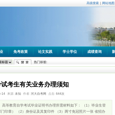
高级搜索
|
网站地图
业
免考政策
论文实践
学士学位
成绩查询
热门标签:
考试考生有关业务办理须知
5-14
来源:
未知
作者:
河大自考网
点击:
644次
、高等教育自学考试毕业证明书办理所需材料如下： （1）毕业生登
门印章） （2）身份证及其复印件 （3）两寸免冠照片一张 省招办