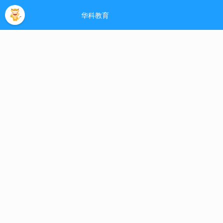
河南大学自考网
- 欢迎您！
网站主页
助学指南
助学专业
免考政策
论文
热门标签
当前位置:
免考政策
>
自考免考结果查询
时间:
03-25
来源:
河南省自学考试
作者:
河南大
河南大学自考免考结果查询时间