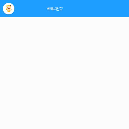
河南大学自考网
- 欢迎您！
网站主页
助学指南
助学专业
免考政策
论文
热门标签
当前位置:
免考政策
>
河南省高等教育自学
[
免考政策
]
日期：
2020-09-26
点击：
6635
好
河南自考免考办理相关手续,...
河南大学自考免考办
[
免考政策
]