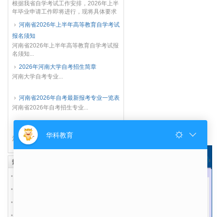
根据我省自学考试工作安排，2026年上半
年毕业申请工作即将进行，现将具体要求
明确如下：一、考生符合下列条件方可申
河南省2026年上半年高等教育自学考试
请毕业（一）考完专业考试计划规定的全
报名须知
部课程，并取...
河南省2026年上半年高等教育自学考试报
名须知...
2026年河南大学自考招生简章
河南大学自考专业...
河南省2026年自考最新报考专业一览表
河南省2026年自考招生专业...
河南省2026年自考教材使用版本
河南省2026年自考教材使用版本...
热点内容
微信交谈
河南省自学考试2026年下半年时间安排
河南大学自考实践课考核（含毕业论
文）、免考申请的通知
关于开考高等教育自学考试思想政治教育
等11个专业的公告
河南省自学考试2026年下半年考试日程安