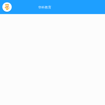
河南大学自考网
- 欢迎您！
网站主页
助学指南
助学专业
免考政策
论文
热门标签
当前位置:
学士学位
>
学位与学历有什么区
时间:
12-25
来源:
河南大学自考网
作者:
ad
我们都知道自考本科毕业后，加考一门学位外语，就可以申请学
等于已经有了学历，那么学位有代表什么呢？学位和学历不一样