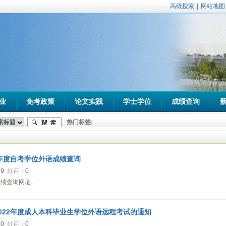
高级搜索
|
网站地图
业
免考政策
论文实践
学士学位
成绩查询
热门标签:
1年度自考学位外语成绩查询
39
好评：
0
查询网址...
022年度成人本科毕业生学位外语远程考试的通知
60
好评：
0