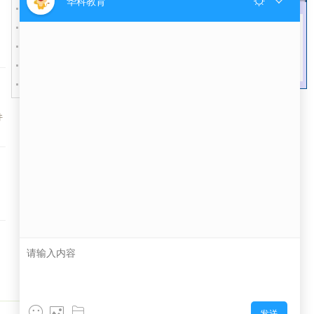
微信交谈
程
河南大学自考本科学士学位样本
河南大学自考学士学位申请条件
河南省自考学士学位外语报考工作通知
河南大学自考学士学位申请步骤
2018年河南自考学位外语今日开始报考
件